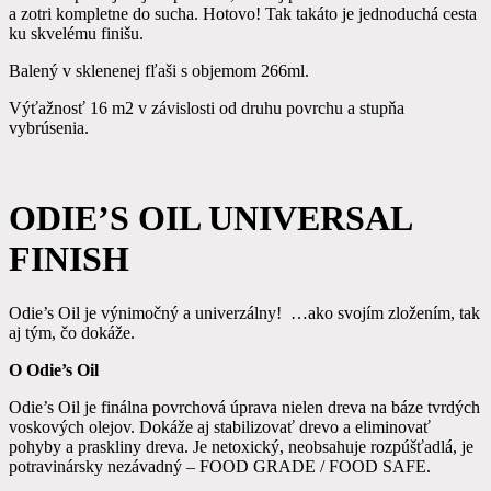
a zotri kompletne do sucha. Hotovo! Tak takáto je jednoduchá cesta
ku skvelému finišu.
Balený v sklenenej fľaši s objemom 266ml.
Výťažnosť 16 m2 v závislosti od druhu povrchu a stupňa
vybrúsenia.
ODIE’S OIL UNIVERSAL
FINISH
Odie’s Oil je výnimočný a univerzálny! …ako svojím zložením, tak
aj tým, čo dokáže.
O Odie’s Oil
Odie’s Oil je finálna povrchová úprava nielen dreva na báze tvrdých
voskových olejov. Dokáže aj stabilizovať drevo a eliminovať
pohyby a praskliny dreva. Je netoxický, neobsahuje rozpúšťadlá, je
potravinársky nezávadný – FOOD GRADE / FOOD SAFE.