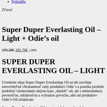
Pokladňa
Zľava!
Super Duper Everlasting Oil –
Light + Odie’s oil
Pôvodná
Aktuálna
195.38
€
181.70
€
s DPH
cena
cena
bola:
je:
SUPER DUPER
195.38€.
181.70€.
EVERLASTING OIL – LIGHT
Uvedenie oleja Super Duper Everlasting Oil na trh završuje
neuveriteľnú všestrannosť rady produktov Odie´s a ponúka produkt
podobný vlastnostiam olejom typu „danish“ oil, ale s mimoriadnou
pevnosťou, odolnosťou a ochranou povrchu, akú od produktov
Odie’s Oil očakávate.