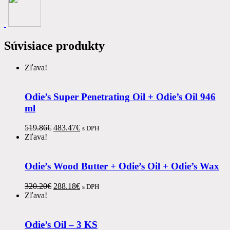
Súvisiace produkty
Zľava!
Odie’s Super Penetrating Oil + Odie’s Oil 946
ml
Pôvodná
Aktuálna
519.86
€
483.47
€
s DPH
cena
cena
Zľava!
bola:
je:
519.86€.
483.47€.
Odie’s Wood Butter + Odie’s Oil + Odie’s Wax
Pôvodná
Aktuálna
320.20
€
288.18
€
s DPH
cena
cena
Zľava!
bola:
je:
320.20€.
288.18€.
Odie’s Oil – 3 KS