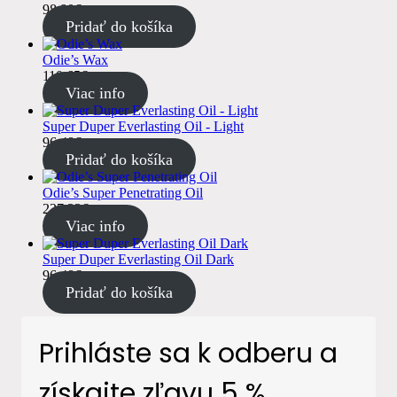
98.90
€
s DPH
Pridať do košíka
Odie’s Wax
110.65
€
s DPH
Viac info
Super Duper Everlasting Oil - Light
96.48
€
s DPH
Pridať do košíka
Odie’s Super Penetrating Oil
237.33
€
s DPH
Viac info
Super Duper Everlasting Oil Dark
96.48
€
s DPH
Pridať do košíka
Prihláste sa k odberu a
získajte zľavu 5 %.