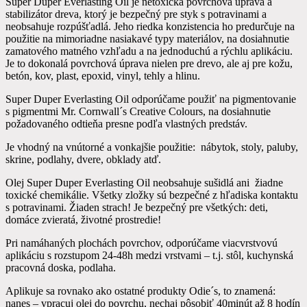
Super Duper Everlasting Oil je netoxická povrchová úprava a
stabilizátor dreva, ktorý je bezpečný pre styk s potravinami a
neobsahuje rozpúšťadlá. Jeho riedka konzistencia ho predurčuje na
použitie na mimoriadne nasiakavé typy materiálov, na dosiahnutie
zamatového matného vzhľadu a na jednoduchú a rýchlu aplikáciu.
Je to dokonalá povrchová úprava nielen pre drevo, ale aj pre kožu,
betón, kov, plast, epoxid, vinyl, tehly a hlinu.
Super Duper Everlasting Oil odporúčame použiť na pigmentovanie
s pigmentmi Mr. Cornwall´s Creative Colours, na dosiahnutie
požadovaného odtieňa presne podľa vlastných predstáv.
Je vhodný na vnútorné a vonkajšie použitie: nábytok, stoly, paluby,
skrine, podlahy, dvere, obklady atď.
Olej Super Duper Everlasting Oil neobsahuje sušidlá ani žiadne
toxické chemikálie. Všetky zložky sú bezpečné z hľadiska kontaktu
s potravinami. Žiaden strach! Je bezpečný pre všetkých: deti,
domáce zvieratá, životné prostredie!
Pri namáhaných plochách povrchov, odporúčame viacvrstvovú
aplikáciu s rozstupom 24-48h medzi vrstvami – t.j. stôl, kuchynská
pracovná doska, podlaha.
Aplikuje sa rovnako ako ostatné produkty Odie´s, to znamená:
nanes – vpracuj olej do povrchu, nechaj pôsobiť 40minút až 8 hodín