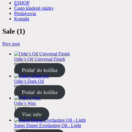
ESHOP
Často kladené otázky
Predajcovia
Kontakt
Sale (1)
Navigácia
Prev post
v
Odie’s Oil Universal Finish
článku
98.90
€
s DPH
Pridať do košíka
Odie’s Dark Oil
98.90
€
s DPH
Pridať do košíka
Odie’s Wax
110.65
€
s DPH
Viac info
Super Duper Everlasting Oil - Light
96.48
€
s DPH