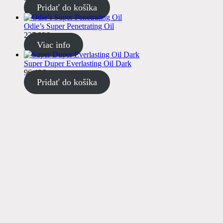
Pridať do košíka
Odie’s Super Penetrating Oil
237.33
€
s DPH
Viac info
Super Duper Everlasting Oil Dark
96.48
€
s DPH
Pridať do košíka