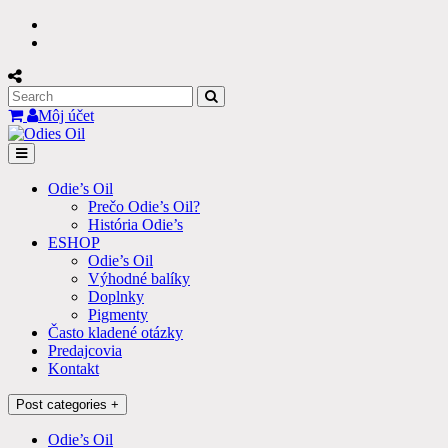
Skip
Facebook
to
Instagram
content
Search
for:
Môj účet
Odie’s Oil
Prečo Odie’s Oil?
História Odie’s
ESHOP
Odie’s Oil
Výhodné balíky
Doplnky
Pigmenty
Často kladené otázky
Predajcovia
Kontakt
Post categories +
Odie’s Oil