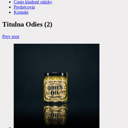
Často kladené otázky
Predajcovia
Kontakt
Titulna Odies (2)
Navigácia
Prev post
v
článku