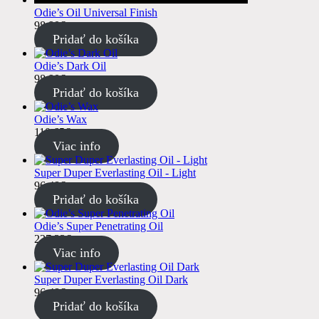
Odie’s Oil Universal Finish
98.90
€
s DPH
Pridať do košíka
Odie’s Dark Oil
98.90
€
s DPH
Pridať do košíka
Odie’s Wax
110.65
€
s DPH
Viac info
Super Duper Everlasting Oil - Light
96.48
€
s DPH
Pridať do košíka
Odie’s Super Penetrating Oil
237.33
€
s DPH
Viac info
Super Duper Everlasting Oil Dark
96.48
€
s DPH
Pridať do košíka