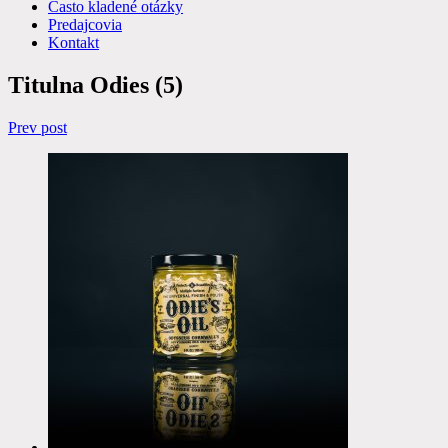
Často kladené otázky
Predajcovia
Kontakt
Titulna Odies (5)
Navigácia
Prev post
v
článku