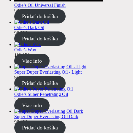
Odie’s Oil Universal Finish
98.90
€
s DPH
Pridať do košíka
Odie’s Dark Oil
98.90
€
s DPH
Pridať do košíka
Odie’s Wax
110.65
€
s DPH
Viac info
Super Duper Everlasting Oil - Light
96.48
€
s DPH
Pridať do košíka
Odie’s Super Penetrating Oil
237.33
€
s DPH
Viac info
Super Duper Everlasting Oil Dark
96.48
€
s DPH
Pridať do košíka